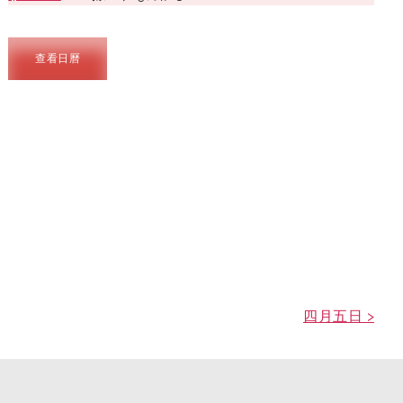
查看日曆
四月五日 >