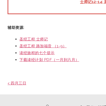
士师记12-14;
辅助资源:
圣经工程 士师记
圣经工程 路加福音 （1-9）
读经旅程的七个提示
下载读经计划 PDF（一月到六月）
< 四月三日