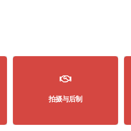
摄影
照片编辑
拍摄，录影
视频剪辑
拍摄与后制