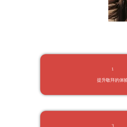
1
提升
敬拜的体
3