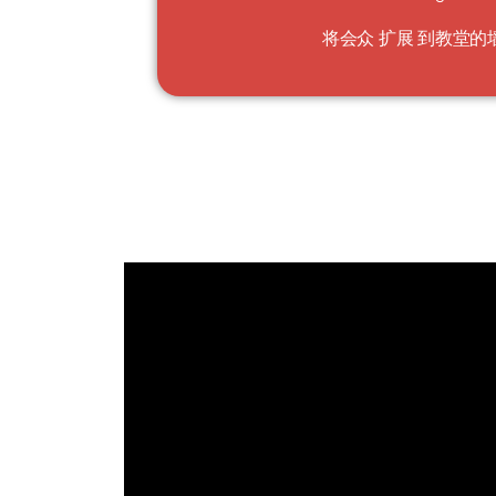
将会众
扩展
到教堂的