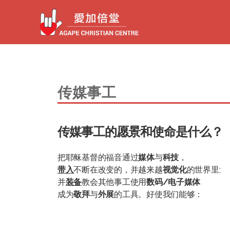
传媒事工
传媒事工的愿景和使命是什么？
把
耶稣基督
的福音通过
媒体
与
科技
，
带入
不断在改变的，并越来越
视觉化
的世界里;
并
装备
教会其他事工使用
数码/电子媒体
成为
敬拜
与
外展
的工具。好使我们能够：