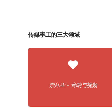
传媒事工的三大领域
音响工程
崇拜、歌词投影
录影机运作
崇拜导播
崇拜AV - 音响与视频
直播操作