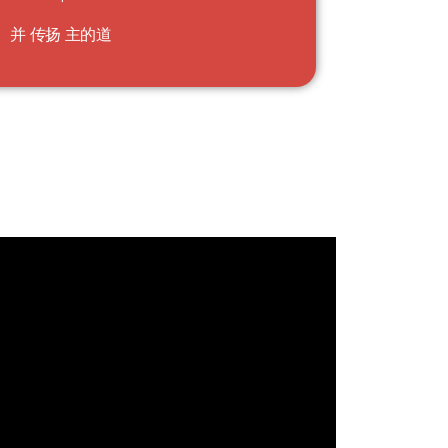
并
传扬
主的道