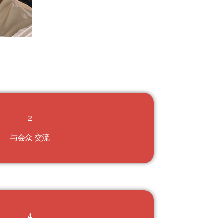
2
与会众
交流
4